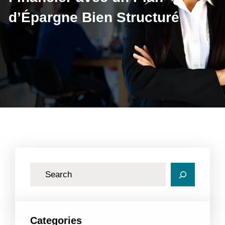
d’Épargne Bien Structuré
R
e
c
h
Categories