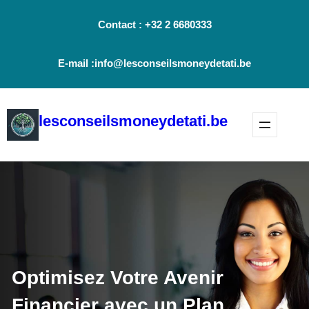
Aller
Contact : +32 2 6680333
au
contenu
E-mail :info@lesconseilsmoneydetati.be
lesconseilsmoneydetati.be
Optimisez Votre Avenir
Financier avec un Plan