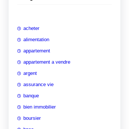
e
r
c
h
acheter
e
alimentation
appartement
appartement a vendre
argent
assurance vie
banque
bien immobilier
boursier